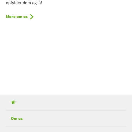
opfylder dem også!
Mere om os
Om os