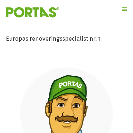
Om os
Europas renoveringsspecialist nr. 1
Renoveringsløsninger
Galleri
Aktiviteter
Find det Aut. PORTAS-Værksted
Kontakt
Impressum